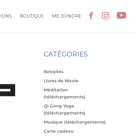
TIONS
BOUTIQUE
ME JOINDRE
CATÉGORIES
Retraites
Livres de Nicole
ilisez
Méditation
s
(téléchargements)
èches
Qi Gong Yoga
ut/bas
(téléchargements)
ur
Musique (téléchargements)
gmenter
u
Carte cadeau