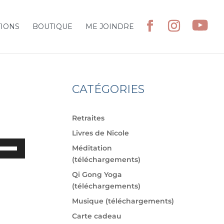
TIONS
BOUTIQUE
ME JOINDRE
CATÉGORIES
Retraites
Livres de Nicole
ilisez
Méditation
s
(téléchargements)
èches
Qi Gong Yoga
ut/bas
(téléchargements)
ur
Musique (téléchargements)
gmenter
u
Carte cadeau