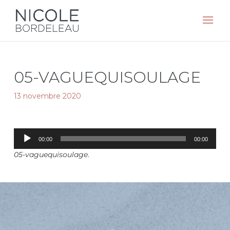
05-VAGUEQUISOULAGE
13 novembre 2020
Lecteur
00:00
00:00
audio
05-vaguequisoulage
.